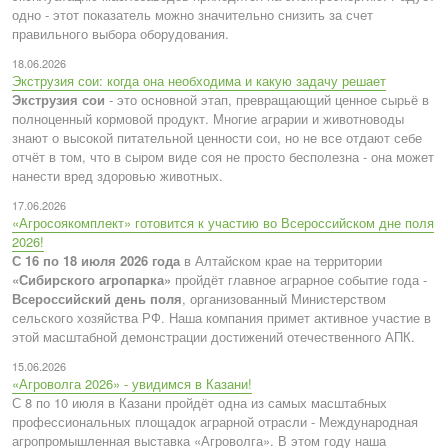
одно - этот показатель можно значительно снизить за счет
правильного выбора оборудования.
18.06.2026
Экструзия сои: когда она необходима и какую задачу решает
Экструзия сои
- это основной этап, превращающий ценное сырьё в
полноценный кормовой продукт. Многие аграрии и животноводы
знают о высокой питательной ценности сои, но не все отдают себе
отчёт в том, что в сыром виде соя не просто бесполезна - она может
нанести вред здоровью животных.
17.06.2026
«Агросоякомплект» готовится к участию во Всероссийском дне поля
2026!
С 16 по 18 июля 2026 года
в Алтайском крае на территории
«Сибирского агропарка»
пройдёт главное аграрное событие года -
Всероссийский день поля
, организованный Министерством
сельского хозяйства РФ. Наша компания примет активное участие в
этой масштабной демонстрации достижений отечественного АПК.
15.06.2026
«Агроволга 2026» - увидимся в Казани!
С 8 по 10 июля в Казани пройдёт одна из самых масштабных
профессиональных площадок аграрной отрасли - Международная
агропромышленная выставка «Агроволга». В этом году наша