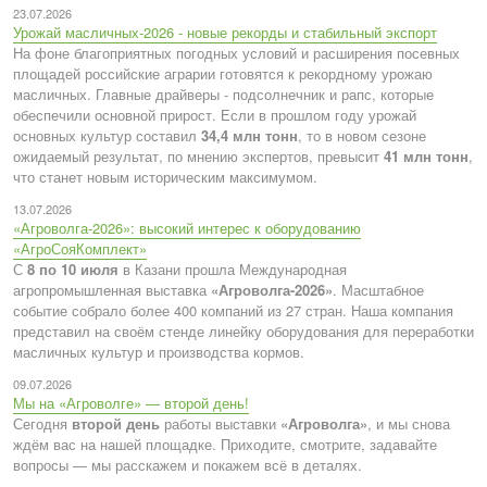
23.07.2026
Урожай масличных-2026 - новые рекорды и стабильный экспорт
На фоне благоприятных погодных условий и расширения посевных
площадей российские аграрии готовятся к рекордному урожаю
масличных. Главные драйверы - подсолнечник и рапс, которые
обеспечили основной прирост. Если в прошлом году урожай
основных культур составил
34,4 млн тонн
, то в новом сезоне
ожидаемый результат, по мнению экспертов, превысит
41 млн тонн
,
что станет новым историческим максимумом.
13.07.2026
«Агроволга-2026»: высокий интерес к оборудованию
«АгроСояКомплект»
С
8 по 10 июля
в Казани прошла Международная
агропромышленная выставка
«Агроволга-2026»
. Масштабное
событие собрало более 400 компаний из 27 стран. Наша компания
представил на своём стенде линейку оборудования для переработки
масличных культур и производства кормов.
09.07.2026
Мы на «Агроволге» — второй день!
Сегодня
второй день
работы выставки
«Агроволга»
, и мы снова
ждём вас на нашей площадке. Приходите, смотрите, задавайте
вопросы — мы расскажем и покажем всё в деталях.