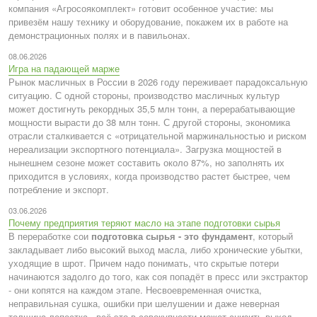
компания «Агросоякомплект» готовит особенное участие: мы
привезём нашу технику и оборудование, покажем их в работе на
демонстрационных полях и в павильонах.
08.06.2026
Игра на падающей марже
Рынок масличных в России в 2026 году переживает парадоксальную
ситуацию. С одной стороны, производство масличных культур
может достигнуть рекордных 35,5 млн тонн, а перерабатывающие
мощности вырасти до 38 млн тонн. С другой стороны, экономика
отрасли сталкивается с «отрицательной маржинальностью и риском
нереализации экспортного потенциала». Загрузка мощностей в
нынешнем сезоне может составить около 87%, но заполнять их
приходится в условиях, когда производство растет быстрее, чем
потребление и экспорт.
03.06.2026
Почему предприятия теряют масло на этапе подготовки сырья
В переработке сои
подготовка сырья - это фундамент
, который
закладывает либо высокий выход масла, либо хронические убытки,
уходящие в шрот. Причем надо понимать, что скрытые потери
начинаются задолго до того, как соя попадёт в пресс или экстрактор
- они копятся на каждом этапе. Несвоевременная очистка,
неправильная сушка, ошибки при шелушении и даже неверная
толщина лепестка - всё это в совокупности может снизить выход