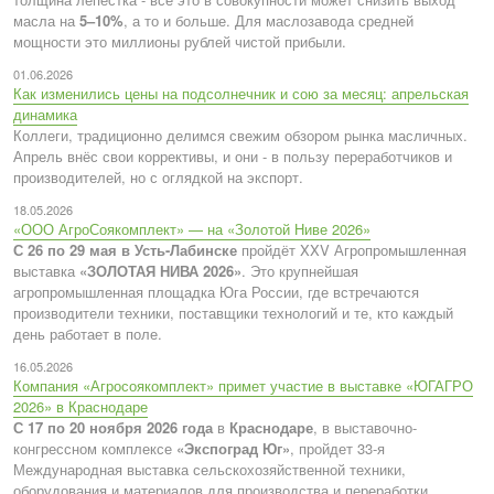
масла на
5–10%
, а то и больше. Для маслозавода средней
мощности это миллионы рублей чистой прибыли.
01.06.2026
Как изменились цены на подсолнечник и сою за месяц: апрельская
динамика
Коллеги, традиционно делимся свежим обзором рынка масличных.
Апрель внёс свои коррективы, и они - в пользу переработчиков и
производителей, но с оглядкой на экспорт.
18.05.2026
«ООО АгроСоякомплект» — на «Золотой Ниве 2026»
С 26 по 29 мая в Усть-Лабинске
пройдёт XXV Агропромышленная
выставка
«ЗОЛОТАЯ НИВА 2026»
. Это крупнейшая
агропромышленная площадка Юга России, где встречаются
производители техники, поставщики технологий и те, кто каждый
день работает в поле.
16.05.2026
Компания «Агросоякомплект» примет участие в выставке «ЮГАГРО
2026» в Краснодаре
С 17 по 20 ноября 2026 года
в
Краснодаре
, в выставочно-
конгрессном комплексе
«Экспоград Юг»
, пройдет 33-я
Международная выставка сельскохозяйственной техники,
оборудования и материалов для производства и переработки