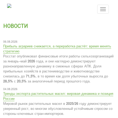
Перейти
к
Toggle
основному
navigatio
содержанию
НОВОСТИ
06.08.2026
Прибыль аграриев снижается, а переработка растёт: время менять
стратегию
Росстат опубликовал финансовые итоги работы сельхозорганизаций
за январь–май
2026
года, и они наглядно демонстрируют
разнонаправленную динамику в смежных сферах АПК. Доля
прибыльных хозяйств в растениеводстве и животноводстве
снизилась до
71,5%
, в то время как доля убыточных выросла до
28,5%
с
20,5%
за аналогичный период прошлого года.
04.08.2026
Тренды экспорта растительных масел: мировая динамика и позиция
России
Мировой рынок растительных масел в
2025/26
году демонстрирует
уверенный рост, во многом обусловленный устойчивым спросом со
стороны ключевых стран-импортеров.