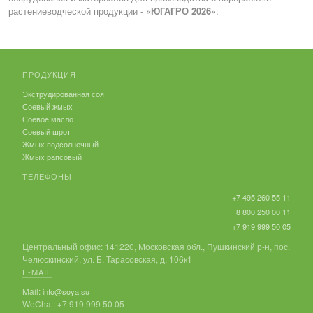
растениеводческой продукции -
«ЮГАГРО 2026»
.
ПРОДУКЦИЯ
Экструдированная соя
Соевый жмых
Соевое масло
Соевый шрот
Жмых подсолнечный
Жмых рапсовый
ТЕЛЕФОНЫ
+7 495 260 55 11
8 800 250 00 11
+7 919 999 50 05
Центральный офис: 141220, Московская обл., Пушкинский р-н, пос.
Челюскинский, ул. Б. Тарасовская, д. 106к1
E-MAIL
Mail:
info@soya.su
WeChat: +7 919 999 50 05