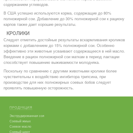
содержанием углеводов.
В США успешно используются корма, содержащие до 80%
полножирной сои. Добавление до 30% полножирной сои к рациону
карпов также дает хорошие результаты.
КРОЛИКИ
Следует отметить достойные результаты вскармливания кроликов
кормами с добавлением до 15% полножирной сои. Особенно
эффективно эти животные усваивают содержащееся в ней масло.
Введение в рацион полножирной сои маткам в период лактации
способствует повышению выживаемости молодняка.
Поскольку по сравнению с другими животными кролики более
чувствительны к воздействию ингибитора трипсина, при
производстве для них полножирных соевых бобов следует
проявлять повышенную осторожность.
ПРОДУКЦИЯ
Экструдированная соя
Соевый жмых
Соевое масло
Соевый шрот