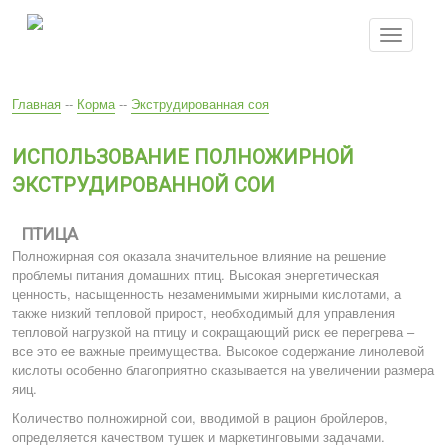
Перейти
к
Toggle
основному
navigatio
содержанию
Вы
Главная
--
Корма
--
Экструдированная соя
здесь
ИСПОЛЬЗОВАНИЕ ПОЛНОЖИРНОЙ
ЭКСТРУДИРОВАННОЙ СОИ
ПТИЦА
Полножирная соя оказала значительное влияние на решение
проблемы питания домашних птиц. Высокая энергетическая
ценность, насыщенность незаменимыми жирными кислотами, а
также низкий тепловой прирост, необходимый для управления
тепловой нагрузкой на птицу и сокращающий риск ее перегрева –
все это ее важные преимущества. Высокое содержание линолевой
кислоты особенно благоприятно сказывается на увеличении размера
яиц.
Количество полножирной сои, вводимой в рацион бройлеров,
определяется качеством тушек и маркетинговыми задачами.