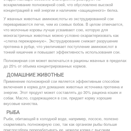
вскармливание полножирной соей, что обусловлено высокой
концентрацией в ней энергии и наличием «защищенного» белка.
У жвачных животных аминокислоты из экструдированной сои
перевариваются легче, чем из соевых бобов. В целом отмечается,
что молочные коровы лучше усваивают сою, которую для
моногастричных животных можно условно охарактеризовать как
«слегка пережаренную». Экструдирование снижает разрушение
протеина в рубце, что увеличивает поступление аминокислот в
тонкий кишечник и повышает эффективность использования сои.
Полножирная соя может включаться в рационы жвачных в пределах
до 25% от объема концентрированных кормов.
ДОМАШНИЕ ЖИВОТНЫЕ
Применение полножирной сои является эффективным способом
включения в корма для домашних животных источника протеина и
энергии. Этот продукт может составлять до 30% рациона кошек и
собак. Масло, содержащееся в сое, придает корму хорошие
вкусовые качества.
РЫБА
Рыбе, обитающей в холодной воде, например, лососю, полезно
скармливать полножирную сою, так как организм рыбы больше
приспособлен перерабатывать ее, нежели корма с высоким