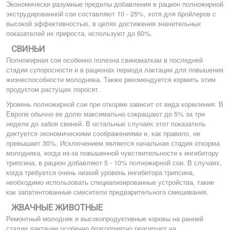
Экономически разумные пределы добавления в рацион полножирной
экструдированной сои составляют 10 - 25%, хотя для бройлеров с
высокой эффективностью, в целях достижения значительных
показателей их прироста, используют до 60%.
СВИНЬИ
Полножирная соя особенно полезна свиноматкам в последней
стадии супоросности и в рационах периода лактации для повышения
жизнеспособности молодняка. Также рекомендуется кормить этим
продуктом растущих поросят.
Уровень полножирной сои при откорме зависит от вида кормления. В
Европе обычно ее долю максимально сокращают до 5% за три
недели до забоя свиней. В остальных случаях этот показатель
диктуется экономическими соображениями и, как правило, не
превышает 30%. Исключением является начальная стадия откорма
молодняка, когда из-за повышенной чувствительности к ингибитору
трипсина, в рацион добавляют 5 - 10% полножирной сои. В случаях,
когда требуется очень низкий уровень ингибитора трипсина,
необходимо использовать специализированные устройства, такие
как запатентованные смесители предварительного смешивания.
ЖВАЧНЫЕ ЖИВОТНЫЕ
Ремонтный молодняк и высокопродуктивные коровы на ранней
стадии лактации особенно благоприятно реагируют на