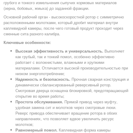
грубого и тонкого измельчения сыпучих кормовых материалов
(зерна, бобовых, жмыха) до заданной фракции.
Основной рабочий орган - высокоскоростной ротор с симметрично
расположенными молотками, который дробит материал внутри
каплевидной камеры, после чего готовый продукт проходит через
сменные сита разного калибра.
Ключевые особенности:
Высокая эффективность и универсальность.
Выполняет
как грубый, так и тонкий помол, особенно эффективно
работает с волокнистыми, влажными и хрупкими
материалами. Отличается высокой производительностью при
низком энергопотреблении;
Надежность и безопасность.
Прочная сварная конструкция и
динамически сбалансированный реверсивный ротор.
Смотровая дверца оснащена блокировкой, предотвращающей
открытие во время работы;
Простота обслуживания.
Прямой привод через муфту,
удобная замена сит и молотков через смотровые люки.
Реверс привода обеспечивает вращение ротора в обоих
направлениях, что позволяет вдвое увеличить ресурс
молотков;
Равномерный помол.
Каплевидная форма камеры