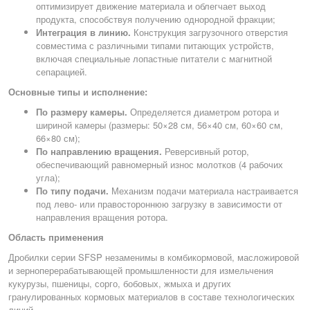
оптимизирует движение материала и облегчает выход
продукта, способствуя получению однородной фракции;
Интеграция в линию.
Конструкция загрузочного отверстия
совместима с различными типами питающих устройств,
включая специальные лопастные питатели с магнитной
сепарацией.
Основные типы и исполнение:
По размеру камеры.
Определяется диаметром ротора и
шириной камеры (размеры: 50×28 см, 56×40 см, 60×60 см,
66×80 см);
По направлению вращения.
Реверсивный ротор,
обеспечивающий равномерный износ молотков (4 рабочих
угла);
По типу подачи.
Механизм подачи материала настраивается
под лево- или правостороннюю загрузку в зависимости от
направления вращения ротора.
Область применения
Дробилки серии SFSP незаменимы в комбикормовой, масложировой
и зерноперерабатывающей промышленности для измельчения
кукурузы, пшеницы, сорго, бобовых, жмыха и других
гранулированных кормовых материалов в составе технологических
линий.