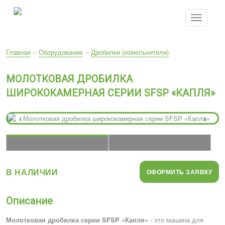
Перейти
к
Toggle
основному
navigatio
содержанию
Вы
Главная
--
Оборудование
--
Дробилки (измельчители)
здесь
МОЛОТКОВАЯ ДРОБИЛКА
ШИРОКОКАМЕРНАЯ СЕРИИ SFSP «КАПЛЯ»
‹
›
В НАЛИЧИИ
ОФОРМИТЬ ЗАЯВКУ
Описание
Молотковая дробилка серии SFSP «Капля»
- это машина для