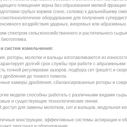
дящего плющения зерна без образования мелкой фракции и
одготовки грубых кормов (сено, солома) к дальнейшему см
сокотехнологичное оборудование для получения супердиспе
енсивного воздействия ударных, вихревых или абразивных 
м спектром сельскохозяйственного и растительного сырья:
 биотоплива.
и систем измельчения:
я, роторы, молотки и вальцы изготавливаются из износосто
гарантирует долгий срок службы при работе с абразивными
ь точной регулировки зазоров, подбора сит (решёт) и ско
о дробления до тонкого помола.
ные камеры дробления, сбалансированные роторы и совр
гие модели способны работать с различными видами сырья 
новые и существующие технологические линии.
доступ для замены молотков, сит и вальцов, модульная к
тичные конструкции, эффективные системы аспирации и об
щают персонал и оборудование.