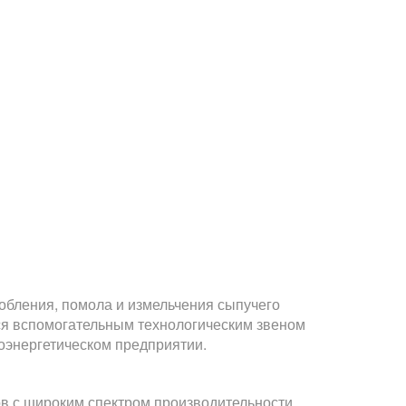
обления, помола и измельчения сыпучего
тся вспомогательным технологическим звеном
оэнергетическом предприятии.
ов с широким спектром производительности.