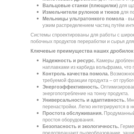
Вальцовые станки (плющилки)
для ща
Измельчители рулонов и тюков
для п
Мельницы ультратонкого помола
- вы
узким распределением частиц путём инт
Системы спроектированы для работы с широки
побочных продуктов переработки и сырья для
Ключевые преимущества наших дробилок 
Надежность и ресурс.
Камеры дроблени
наплавками из карбида вольфрама, что 
Контроль качества помола.
Возможност
требуемой фракции продукта – от грубог
Энергоэффективность.
Оптимизирован
энергопотребление на тонну продукта.
Универсальность и адаптивность.
Мно
перенастройки. Легко интегрируются в 
Простота обслуживания.
Продуманный 
простоя оборудования.
Безопасность и экологичность.
Герме
предотвращают пылеобразование, защи