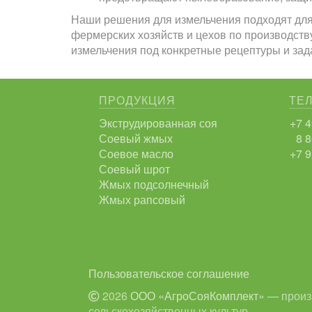
Наши решения для измельчения подходят для
фермерских хозяйств и цехов по производств
измельчения под конкретные рецептуры и зад
ПРОДУКЦИЯ
ТЕ
Экструдированная соя
+7 4
Соевый жмых
8 8
Соевое масло
+7 9
Соевый шрот
Жмых подсолнечный
Жмых рапсовый
Пользовательское соглашение
2026
ООО «АгроСояКомплект»
— произв
сельскохозяйственных культур.