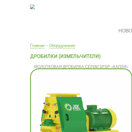
Перейти
к
основному
содержанию
НОВО
Вы
Главная
--
Оборудование
здесь
ДРОБИЛКИ (ИЗМЕЛЬЧИТЕЛИ)
МОЛОТКОВАЯ ДРОБИЛКА СЕРИИ SFSP «КАПЛЯ»