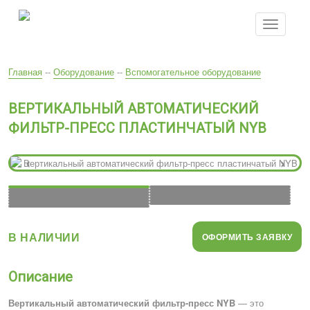
Перейти
к
Toggle
основному
navigatio
содержанию
Вы
Главная
--
Оборудование
--
Вспомогательное оборудование
здесь
ВЕРТИКАЛЬНЫЙ АВТОМАТИЧЕСКИЙ
ФИЛЬТР-ПРЕСС ПЛАСТИНЧАТЫЙ NYB
‹
›
В НАЛИЧИИ
ОФОРМИТЬ ЗАЯВКУ
Описание
Вертикальный автоматический фильтр-пресс NYB
— это