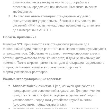
с полностью нержавеющим корпусом для работы в
агрессивных средах или при повышенных гигиенических
требованиях;
По степени автоматизации:
стандартные модели с
пневматическим управлением. Возможна комплектация
системой ЧМИ (частично-масляная изоляция) и датчиками
для интеграции в АСУ ТП.
Область применения
Фильтры NYB применяются как стандартное решение для
финальной стадии очистки растительных масел после фузоловушек
и предфильтров. Эффективно удаляют тонкодисперсные взвеси,
остатки диатомитового порошка (перлита) и другие механические
примеси. Также широко применяются для фильтрации гидролизного
спирта, различных химических реактивов, сиропов и
фармацевтических растворов.
Важные эксплуатационные аспекты:
Аппарат тонкой очистки.
Предназначен для работы с
предварительно осветленной жидкостью. Для увеличения
продолжительности фильтрационного цикла необходимо
устанавливать перед ним устройства грубой очистки
(фузоловушки, предфильтры и т.п.);
Стабильность давления и расхода.
Для формирования