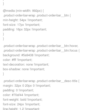
}
@media (min-width: 992px) {
.product-order-bar-wrap .product-order-bar__btn {
min-height: 54px !important;
font-size: 17px !important;
padding: 16px 32px !important;
}
}
.product-order-bar-wrap .product-order-bar__btn:hover,
.product-order-bar-wrap .product-order-bar__btn:focus {
background: #5a9438 !important;
color: #fff !important;
text-decoration: none !important;
box-shadow: none !important;
}
.product-order-bar-wrap .product-order-bar__desc-title {
margin: 32px 0 20px 0 !important;
padding: 0 !important;
color: #70af44 !important;
font-weight: bold !important;
font-size: 24px !important;
line-height: 1.2 !important;