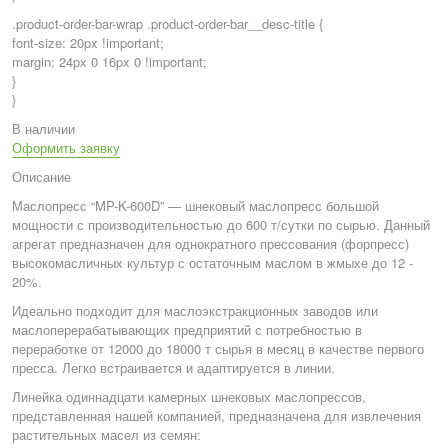
.product-order-bar-wrap .product-order-bar__desc-title {
font-size: 20px !important;
margin: 24px 0 16px 0 !important;
}
}
В наличии
Оформить заявку
Описание
Маслопресс “MP-K-600D” — шнековый маслопресс большой
мощности с производительностью до 600 т/сутки по сырью. Данный
агрегат предназначен для однократного прессования (форпресс)
высокомасличных культур с остаточным маслом в жмыхе до 12 -
20%.
Идеально подходит для маслоэкстракционных заводов или
маслоперерабатывающих предприятий с потребностью в
переработке от 12000 до 18000 т сырья в месяц в качестве первого
пресса. Легко встраивается и адаптируется в линии.
Линейка одиннадцати камерных шнековых маслопрессов,
представленная нашей компанией, предназначена для извлечения
растительных масел из семян: