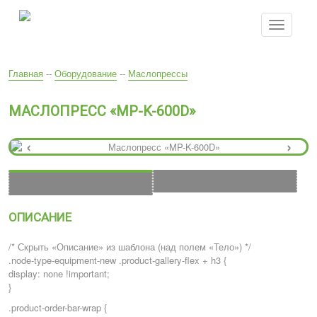
Перейти
к
Toggle
основному
navigatio
содержанию
Вы
Главная
--
Оборудование
--
Маслопрессы
здесь
МАСЛОПРЕСС «MP-K-600D»
‹
›
ОПИСАНИЕ
/* Скрыть «Описание» из шаблона (над полем «Тело») */
.node-type-equipment-new .product-gallery-flex + h3 {
display: none !important;
}
.product-order-bar-wrap {