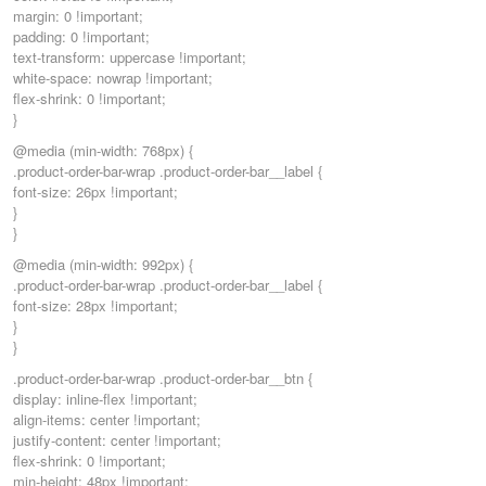
margin: 0 !important;
padding: 0 !important;
text-transform: uppercase !important;
white-space: nowrap !important;
flex-shrink: 0 !important;
}
@media (min-width: 768px) {
.product-order-bar-wrap .product-order-bar__label {
font-size: 26px !important;
}
}
@media (min-width: 992px) {
.product-order-bar-wrap .product-order-bar__label {
font-size: 28px !important;
}
}
.product-order-bar-wrap .product-order-bar__btn {
display: inline-flex !important;
align-items: center !important;
justify-content: center !important;
flex-shrink: 0 !important;
min-height: 48px !important;