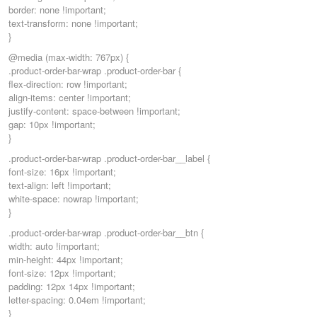
border: none !important;
text-transform: none !important;
}
@media (max-width: 767px) {
.product-order-bar-wrap .product-order-bar {
flex-direction: row !important;
align-items: center !important;
justify-content: space-between !important;
gap: 10px !important;
}
.product-order-bar-wrap .product-order-bar__label {
font-size: 16px !important;
text-align: left !important;
white-space: nowrap !important;
}
.product-order-bar-wrap .product-order-bar__btn {
width: auto !important;
min-height: 44px !important;
font-size: 12px !important;
padding: 12px 14px !important;
letter-spacing: 0.04em !important;
}