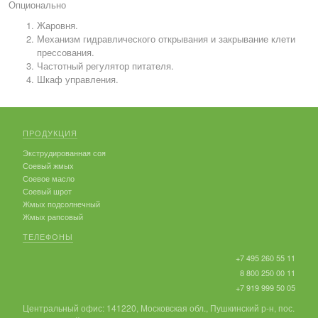
Опционально
Жаровня.
Механизм гидравлического открывания и закрывание клети
прессования.
Частотный регулятор питателя.
Шкаф управления.
ПРОДУКЦИЯ
Экструдированная соя
Соевый жмых
Соевое масло
Соевый шрот
Жмых подсолнечный
Жмых рапсовый
ТЕЛЕФОНЫ
+7 495 260 55 11
8 800 250 00 11
+7 919 999 50 05
Центральный офис: 141220, Московская обл., Пушкинский р-н, пос.