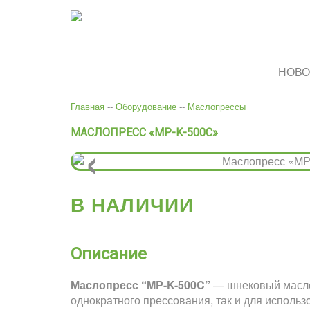
Перейти
к
основному
содержанию
НОВО
Вы
Главная
--
Оборудование
--
Маслопрессы
здесь
МАСЛОПРЕСС «MP-K-500C»
‹
В НАЛИЧИИ
Описание
Маслопресс “MP-K-500C”
— шнековый маслоп
однократного прессования, так и для исполь