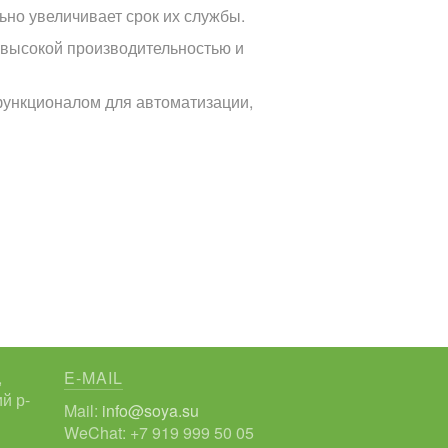
но увеличивает срок их службы.
 высокой производительностью и
ункционалом для автоматизации,
,
E-MAIL
й р-
Mail:
info@soya.su
WeChat: +7 919 999 50 05