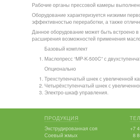
Рабочие органы прессовой камеры выполнены 
Оборудование характеризуется низкими перв
эффективностью переработки, а также отлич
Данное оборудование может быть встроено 
расширения возможностей применения масло
Базовый комплект
Маслопресс “MP-K-500C” с двухступенч
Опционально
Трехступенчатый шнек с увеличенной к
Четырёхступенчатый шнек с увеличенно
Электро-шкаф управления.
ПРОДУКЦИЯ
ТЕ
Экструдированная соя
+7 4
Соевый жмых
8 8