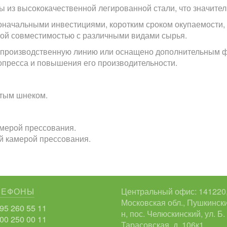
из высококачественной легированной стали, что значитель
оначальными инвестициями, коротким сроком окупаемости,
ной совместимостью с различными видами сырья.
в производственную линию или оснащено дополнительным ф
пресса и повышения его производительности.
атым шнеком.
амерой прессования.
й камерой прессования.
ЛЕФОНЫ
Центральный офис: 141220
Московская обл., Пушкински
95 260 55 11
н, пос. Челюскинский, ул. Б.
00 250 00 11
Тарасовская, д. 106к1