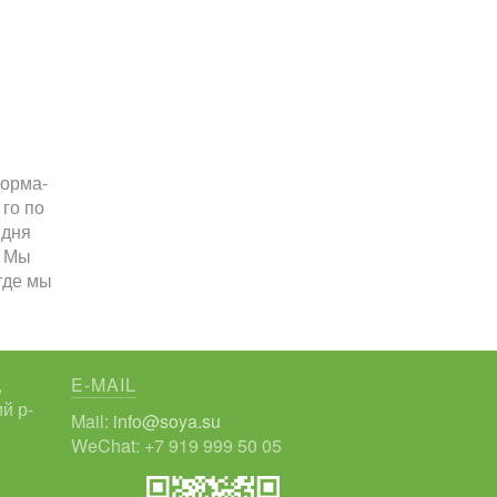
корма-
го по
 дня
. Мы
где мы
,
E-MAIL
й р-
Mail:
info@soya.su
WeChat: +7 919 999 50 05