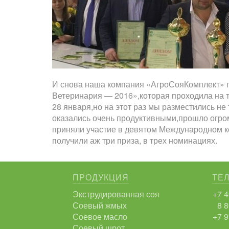
И снова наша компания «АгроСояКомплект» 
Ветеринария — 2016»,которая проходила на т
28 января,но на этот раз мы разместились не т
оказались очень продуктивными,прошло огро
приняли участие в девятом Международном к
получили аж три приза, в трех номинациях.
ПРОДУКЦИЯ
ТЕ
Экструдированная соя
+7 4
Соевый жмых
8 8
Соевое масло
+7 9
Соевый шрот