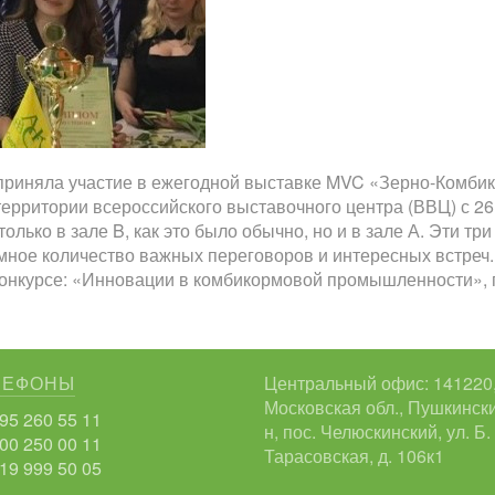
приняла участие в ежегодной выставке MVC «Зерно-Комби
ерритории всероссийского выставочного центра (ВВЦ) с 26 
олько в зале B, как это было обычно, но и в зале А. Эти три
мное количество важных переговоров и интересных встреч
онкурсе: «Инновации в комбикормовой промышленности», 
ЛЕФОНЫ
Центральный офис: 141220
Московская обл., Пушкински
95 260 55 11
н, пос. Челюскинский, ул. Б.
00 250 00 11
Тарасовская, д. 106к1
19 999 50 05