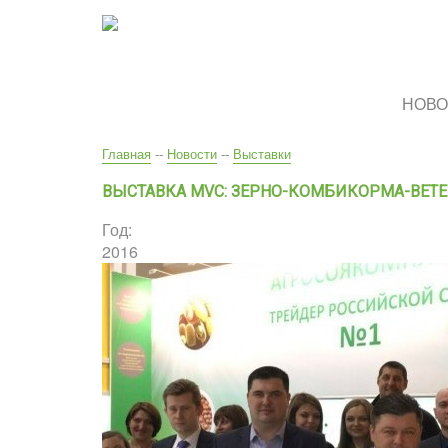
Перейти
к
основному
содержанию
НОВО
Вы
Главная
--
Новости
--
Выставки
здесь
ВЫСТАВКА MVC: ЗЕРНО-КОМБИКОРМА-ВЕТЕРИ
Год:
2016